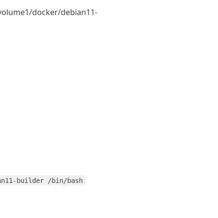
/docker/debian11-
an11-builder /bin/bash