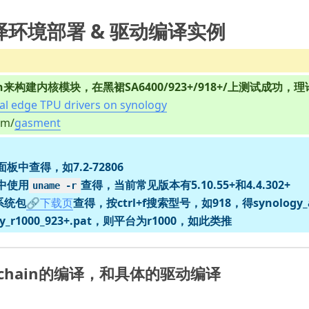
编译环境部署 & 驱动编译实例
an来构建内核模块，在黑裙SA6400/923+/918+/上测试成功
ual edge TPU drivers on synology
m/
gasment
中查得，如7.2-72806

h中使用
查得，当前常见版本有5.10.55+和4.4.302+

uname -r
系统包
🔗下载页
查得，按ctrl+f搜索型号，如918，得synology_a
ogy_r1000_923+.pat，则平台为r1000，如此类推
chain的编译，和具体的驱动编译