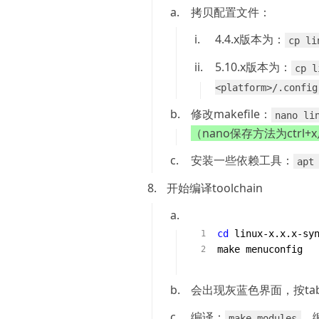
1.
拷贝配置文件：
1.
4.4.x版本为：
cp li
2.
5.10.x版本为：
cp l
<platform>/.config
2.
修改makefile：
nano li
（nano保存方法为ctrl+
3.
安装一些依赖工具：
apt
8.
开始编译toolchain
1.
cd
 linux-x.x.x-syn
2.
会出现灰蓝色界面，按tab
3.
编译：
​
make modules