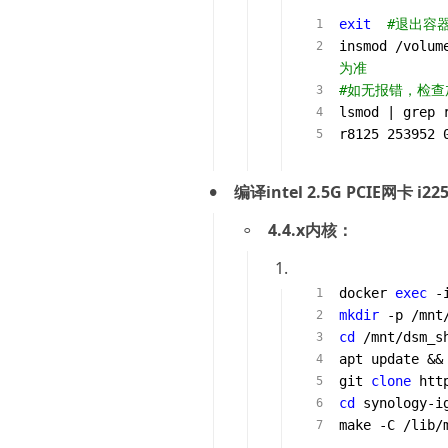
exit
#退出容
insmod /volum
为准
#如无报错，检查
lsmod | grep r
编译intel 2.5G PCIE网卡 i225
4.4.x内核：
1.
docker 
exec
mkdir
cd
 /mnt/dsm_sh
apt update && 
git 
clone
 htt
cd
 synology-ig
make -C /lib/