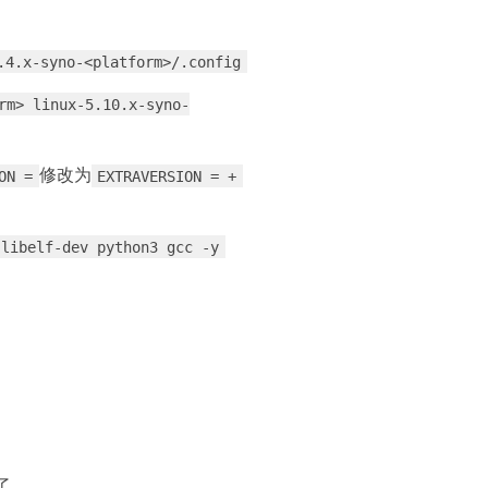
.4.x-syno-<platform>/.config
rm> linux-5.10.x-syno-
​修改为
ON =
EXTRAVERSION = +
 libelf-dev python3 gcc -y
了