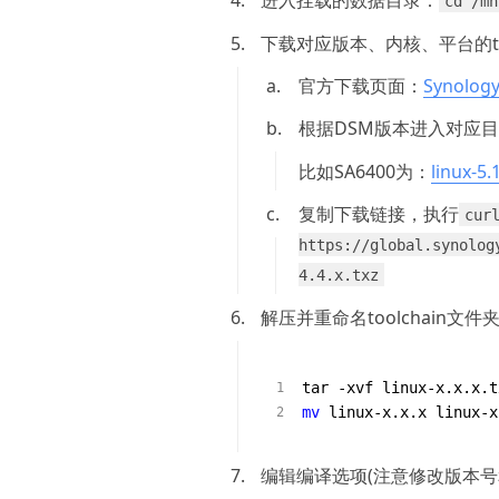
cd /mn
5.
下载对应版本、内核、平台的too
1.
官方下载页面：
Synology
2.
根据DSM版本进入对应目录
比如SA6400为：
linux-5.
3.
复制下载链接，执行
cur
https://global.synolog
4.4.x.txz
6.
解压并重命名toolchain文件夹
mv
 linux-x.x.x linux-x
7.
编辑编译选项(注意修改版本号和<p