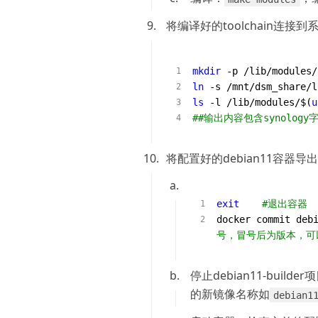
9.
将编译好的toolchain连接
mkdir
 -p /lib/modules/
ln
 -s /mnt/dsm_share/l
ls
 -l /lib/modules/$(
u
##输出内容包含synolog
10.
将配置好的debian11容器
1.
exit
#退出容器
docker commit deb
号，冒号后为版本，可
2.
停止debian11-builde
的新镜像名称如
debian1