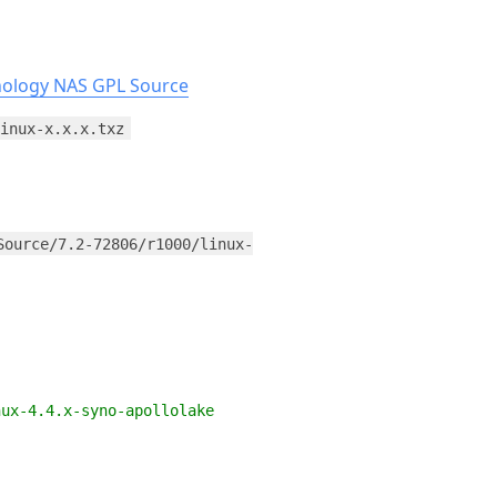
ynology NAS GPL Source
linux-x.x.x.txz
Source/7.2-72806/r1000/linux-
4.4.x-syno-apollolake