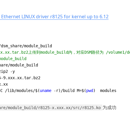
 Ethernet LINUX driver r8125 for kernel up to 6.12
xx.xx.tar.bz2上传到module_build内，对应DSM路径为 /volume1/do
module_build
are/module_build

ip2 -y

.xx

C /lib/modules/$(
uname
 -r)/build M=$(
pwd
​为成功
are/module_build/r8125-x.xxx.xx/src/r8125.ko