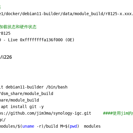
器
e1/docker/debian11-builder/data/module_build/r8125-x.xxx
加载状态和硬件状态
8125

/i226
are/module_build

apt install git -y

ps://github.com/jim3ma/synology-igc.git     
####使用ji
c/

modules/$(
uname
 -r)/build M=$(
pwd